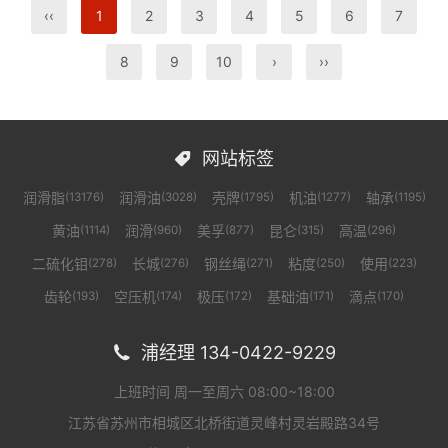
‹‹
1
2
3
4
5
6
7
8
9
10
›
››
网站标签

润滑脂
润滑油
壳牌
机油
轴承
(13176)
(3028)
(1795)
(1277)
(1195)
黄油
润滑
美孚
昆仑
高温
(1114)
(960)
(877)
(315)
(296)
二硫化钼
长城
钢丝绳
粘度
使用
(278)
(276)
(271)
(250)
(223)
齿轮
空压机
极压
基础油
滴点
(193)
(174)
(172)
(171)
(170)
浦经理 134-0422-9229

上班时间 周一至周六 08:00~18:00
江苏省苏州市相城区北桥街道灵峰村灵岩殿路34号