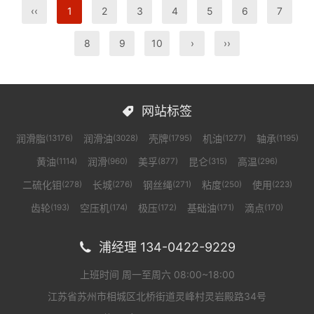
‹‹
1
2
3
4
5
6
7
8
9
10
›
››
网站标签

润滑脂
润滑油
壳牌
机油
轴承
(13176)
(3028)
(1795)
(1277)
(1195)
黄油
润滑
美孚
昆仑
高温
(1114)
(960)
(877)
(315)
(296)
二硫化钼
长城
钢丝绳
粘度
使用
(278)
(276)
(271)
(250)
(223)
齿轮
空压机
极压
基础油
滴点
(193)
(174)
(172)
(171)
(170)
浦经理 134-0422-9229

上班时间 周一至周六 08:00~18:00
江苏省苏州市相城区北桥街道灵峰村灵岩殿路34号