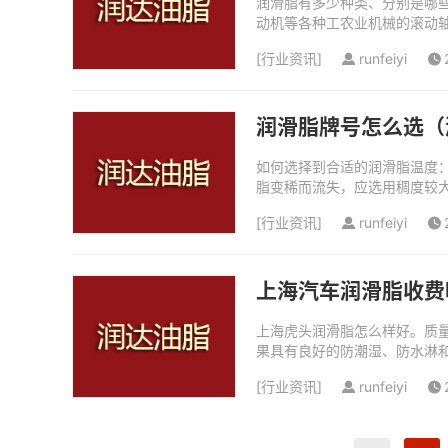
润滑脂有多少种类、分别是哪些
动机等各种工农业机械的滚动轴
见的润滑脂种类有锂基脂、高温
[
行业资讯
]
runfeiyi
润滑脂牌号怎么选（
如何选择到合适的润滑脂温度
脂变稀而流失，应选用稠度较
脂；尘埃多时，应选择较稠硬（
[
行业资讯
]
runfeiyi
上海汽车润滑脂收费
上海虎头润滑脂怎么样好。质
果具有良好的防潮湿、防水淋
度上看到，开式齿轮对润滑脂的
[
行业资讯
]
runfeiyi