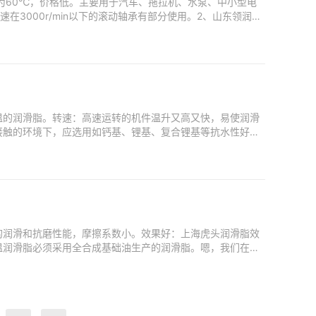
为60℃，价格低。主要用于汽车、拖拉机、水泵、中小型电
3000r/min以下的滚动轴承有部分使用。2、山东领润常
温的润滑脂。转速：高速运转的机件温升又高又快，易使润滑
接触的环境下，应选用如钙基、锂基、复合锂基等抗水性好的
的润滑和抗磨性能，摩擦系数小。效果好：上海虎头润滑脂效
温润滑脂必须采用全合成基础油生产的润滑脂。嗯，我们在百