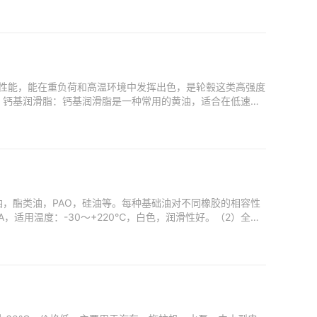
温性能，能在重负荷和高温环境中发挥出色，是轮毂这类高强度
。钙基润滑脂：钙基润滑脂是一种常用的黄油，适合在低速和
油，酯类油，PAO，硅油等。每种基础油对不同橡胶的相容性
，适用温度：-30～+220℃，白色，润滑性好。（2）全合