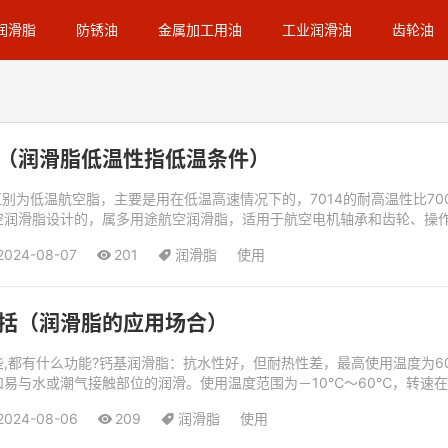
润滑脂
防锈油
金属加工用油
工业润滑油
齿轮油
（润滑脂低温性指低温条件）
的区别为低温航空脂，主要是用在低温高速情况下的，7014的耐高温性比7
空润滑脂设计的，属多用途航空润滑脂，适用于航空电机轴承和齿轮、操
温航空润滑脂长城70...
2024-08-07
201
润滑脂
使用
括（润滑脂的应用场合）
,都有什么功能?钙基润滑脂：抗水性好，但耐热性差，最高使用温度为
易与水或潮气接触部位的润滑。使用温度范围为－10℃～60℃，转速在30
滑脂类型，主要由基础油和...
2024-08-06
209
润滑脂
使用