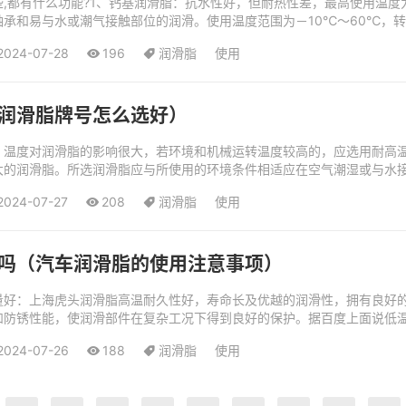
,都有什么功能?1、钙基润滑脂：抗水性好，但耐热性差，最高使用温度
承和易与水或潮气接触部位的润滑。使用温度范围为－10℃～60℃，转速在
脂、半流体润滑脂、二硫化钼...
2024-07-28
196
润滑脂
使用
润滑脂牌号怎么选好）
：温度对润滑脂的影响很大，若环境和机械运转温度较高的，应选用耐高
大的润滑脂。所选润滑脂应与所使用的环境条件相适应在空气潮湿或与水
即牌号高一些）的脂，这样密封性较好，可防...
2024-07-27
208
润滑脂
使用
吗（汽车润滑脂的使用注意事项）
量好：上海虎头润滑脂高温耐久性好，寿命长及优越的润滑性，拥有良好
和防锈性能，使润滑部件在复杂工况下得到良好的保护。据百度上面说低
附着要求比较高，润滑脂的挥发损失也比较大，...
2024-07-26
188
润滑脂
使用