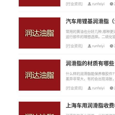
[
行业资讯
]
runfeiyi
汽车用锂基润滑脂（
常用的黄油也分好几种,哪种更
运行部件的理想选择。二硫化
中速条件下使用。具有良好的防
[
行业资讯
]
runfeiyi
润滑脂的材质有哪些
什么样的润滑脂能保养橡胶件?
差异非常大，有的会出现溶胀，
成阻尼密封脂DS-12A/DS-60A
[
行业资讯
]
runfeiyi
上海车用润滑脂收费