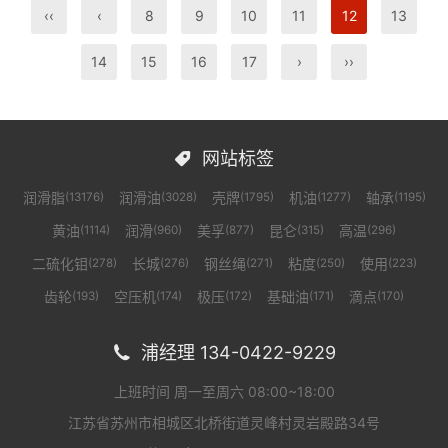
‹‹
‹
8
9
10
11
12
13
14
15
16
17
›
››
网站标签

润滑脂
润滑油
壳牌
机油
轴承
(13176)
(3028)
(1795)
(1277)
(1195)
黄油
润滑
美孚
昆仑
高温
(1114)
(960)
(877)
(315)
(296)
二硫化钼
长城
钢丝绳
粘度
使用
(278)
(276)
(271)
(250)
(223)
齿轮
空压机
极压
基础油
滴点
(193)
(174)
(172)
(171)
(170)
浦经理 134-0422-9229

上班时间 周一至周六 08:00~18:00
江苏省苏州市相城区北桥街道灵峰村灵岩殿路34号