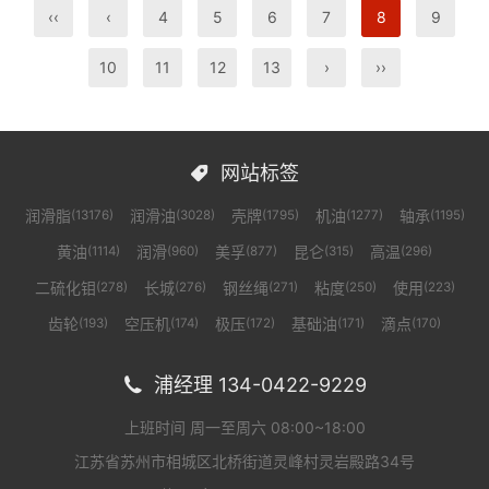
‹‹
‹
4
5
6
7
8
9
10
11
12
13
›
››
网站标签

润滑脂
润滑油
壳牌
机油
轴承
(13176)
(3028)
(1795)
(1277)
(1195)
黄油
润滑
美孚
昆仑
高温
(1114)
(960)
(877)
(315)
(296)
二硫化钼
长城
钢丝绳
粘度
使用
(278)
(276)
(271)
(250)
(223)
齿轮
空压机
极压
基础油
滴点
(193)
(174)
(172)
(171)
(170)
浦经理 134-0422-9229

上班时间 周一至周六 08:00~18:00
江苏省苏州市相城区北桥街道灵峰村灵岩殿路34号